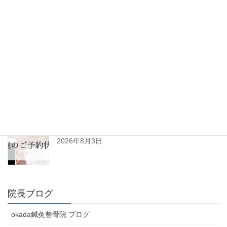
ひきずるほど痛めた足が改善。垂水区10代男性(患
者様の声No.125)
2026年8月6日
令和8年8月の診察日について
2026年8月3日
R8年8月3日㈪～8月8日㈯予約空き状況(初診用)
2026年8月3日
院長ブログ
okada鍼灸整骨院 ブログ