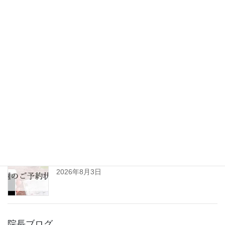
最新記事
ひきずるほど痛めた足が改善。垂水区10代男性(患
者様の声No.125)
2026年8月6日
令和8年8月の診察日について
2026年8月3日
R8年8月3日㈪～8月8日㈯予約空き状況(初診用)
2026年8月3日
院長ブログ