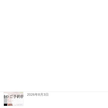
投
固
固
1
2
»
稿
定
定
ペ
ペ
の
最新記事
ー
ー
ペ
ジ
ジ
ひきずるほど痛めた足が改善。垂水区10代男性(患
ー
者様の声No.125)
ジ
2026年8月6日
送
り
令和8年8月の診察日について
2026年8月3日
R8年8月3日㈪～8月8日㈯予約空き状況(初診用)
2026年8月3日