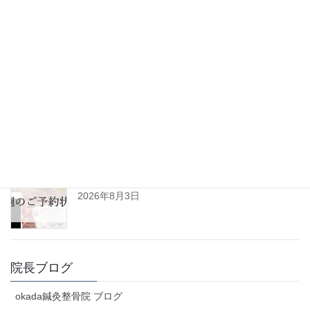
ひきずるほど痛めた足が改善。垂水区10代男性(患
者様の声No.125)
2026年8月6日
令和8年8月の診察日について
2026年8月3日
R8年8月3日㈪～8月8日㈯予約空き状況(初診用)
2026年8月3日
院長ブログ
okada鍼灸整骨院 ブログ