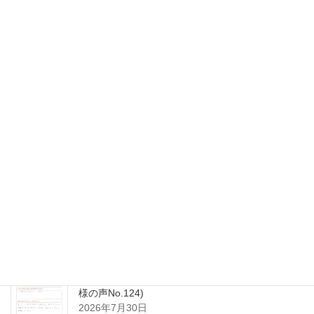
最新記事
令和8年8月の診察日について
2026年8月3日
R8年8月3日㈪～8月8日㈯予約空き状況(初診用)
2026年8月3日
モートン病・肩こりが改善。垂水区50代女性(患者
様の声No.124)
2026年7月30日