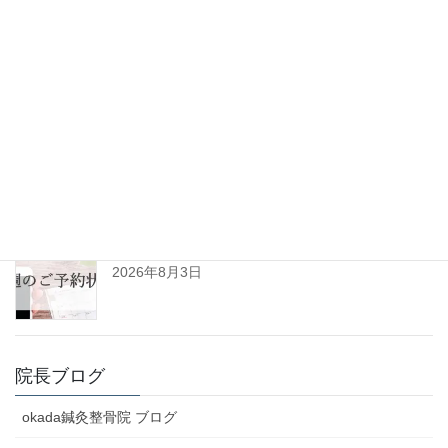
ひきずるほど痛めた足が改善。垂水区10代男性(患
者様の声No.125)
2026年8月6日
令和8年8月の診察日について
2026年8月3日
R8年8月3日㈪～8月8日㈯予約空き状況(初診用)
2026年8月3日
院長ブログ
okada鍼灸整骨院 ブログ