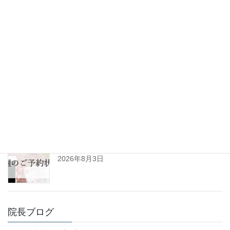
最新記事
ひきずるほど痛めた足が改善。垂水区10代男性(患
者様の声No.125)
2026年8月6日
令和8年8月の診察日について
2026年8月3日
R8年8月3日㈪～8月8日㈯予約空き状況(初診用)
2026年8月3日
院長ブログ