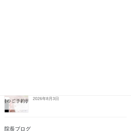
最新記事
ひきずるほど痛めた足が改善。垂水区10代男性(患
者様の声No.125)
2026年8月6日
令和8年8月の診察日について
2026年8月3日
R8年8月3日㈪～8月8日㈯予約空き状況(初診用)
2026年8月3日
院長ブログ