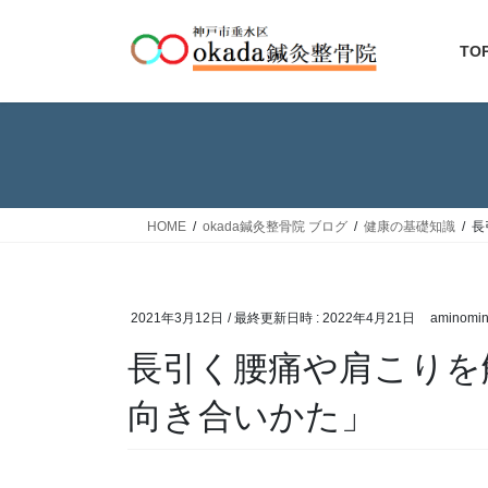
コ
ナ
ン
ビ
TO
テ
ゲ
ン
ー
ツ
シ
へ
ョ
ス
ン
キ
に
ッ
移
HOME
okada鍼灸整骨院 ブログ
健康の基礎知識
長
プ
動
2021年3月12日
/ 最終更新日時 :
2022年4月21日
aminomi
長引く腰痛や肩こりを
向き合いかた」