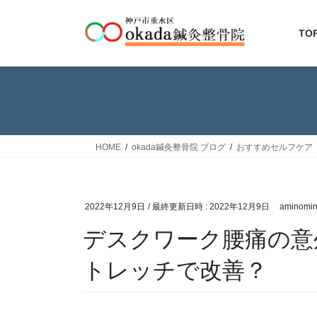
コ
ナ
ン
ビ
TO
テ
ゲ
ン
ー
ツ
シ
へ
ョ
ス
ン
キ
に
ッ
移
HOME
okada鍼灸整骨院 ブログ
おすすめセルフケア
プ
動
2022年12月9日
/ 最終更新日時 :
2022年12月9日
aminomi
デスクワーク腰痛の意
トレッチで改善？