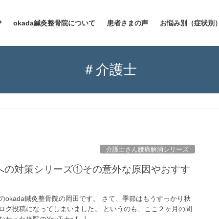
P
okada鍼灸整骨院について
患者さまの声
お悩み別（症状別
＃介護士
介護士さん腰痛解消シリーズ
への対策シリーズ①その意外な原因やおすす
okada鍼灸整骨院の岡田です。 さて、季節はもうすっかり秋
ログ投稿になってしまいました。 というのも、ここ２ヶ月の間
った当院のYouTube […]