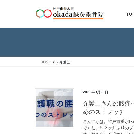
コ
ナ
ン
ビ
TO
テ
ゲ
ン
ー
ツ
シ
へ
ョ
ス
ン
キ
に
ッ
移
HOME
＃介護士
プ
動
2021年9月29日
介護士さんの腰痛
めのストレッチ
こんにちは。神戸市垂水区の
ですね。約２ヶ月ぶりのブ
はこれも久しく投稿していなか