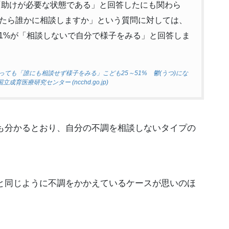
が「助けが必要な状態である」と回答したにも関わら
たら誰かに相談しますか」という質問に対しては、
～51%が「相談しないで自分で様子をみる」と回答しま
っても「誰にも相談せず様子をみる」こども25～51% 鬱(うつ)にな
育医療研究センター (ncchd.go.jp)
も分かるとおり、自分の不調を相談しないタイプの
と同じように不調をかかえているケースが思いのほ