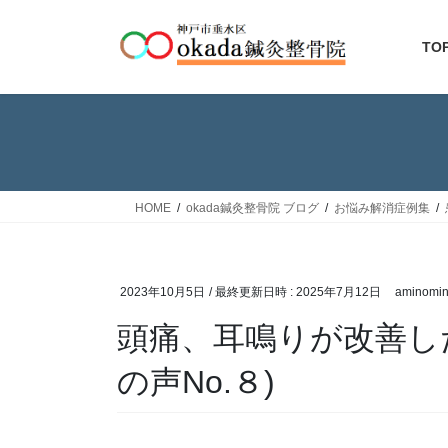
コ
ナ
ン
ビ
TO
テ
ゲ
ン
ー
ツ
シ
へ
ョ
ス
ン
キ
に
ッ
移
HOME
okada鍼灸整骨院 ブログ
お悩み解消症例集
プ
動
2023年10月5日
/ 最終更新日時 :
2025年7月12日
aminomi
頭痛、耳鳴りが改善し
の声No.８)