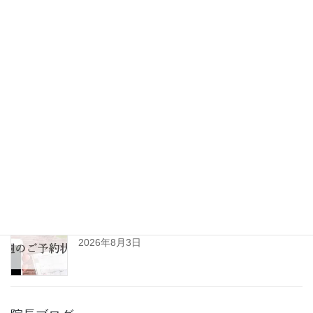
最新記事
ひきずるほど痛めた足が改善。垂水区10代男性(患
者様の声No.125)
2026年8月6日
令和8年8月の診察日について
2026年8月3日
R8年8月3日㈪～8月8日㈯予約空き状況(初診用)
2026年8月3日